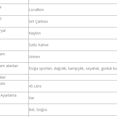
l
-
a
Locallion
l
Sırt Çantası
yal
Naylon
Sütlü Kahve
nım
Unisex
nım alanları
Doğa sporları, dağcılık, kampçılık, seyahat, günlük ku
kler
-
ite
45 Litre
 Ayarlama
Var
Bel, Göğüs