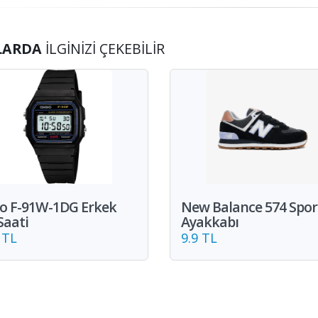
LARDA
İLGINIZI ÇEKEBILIR
io F-91W-1DG Erkek
New Balance 574 Spor
Saati
Ayakkabı
 TL
9.9 TL