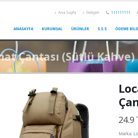
Ana Sayfa
İletişim
111111111
ANASAYFA
KURUMSAL
ÜRÜNLER
S.S.S
ÖDEME BILD
hat Çantası (Sütlü Kahve)
Loc
Çan
24.9 
Marka:
Lo