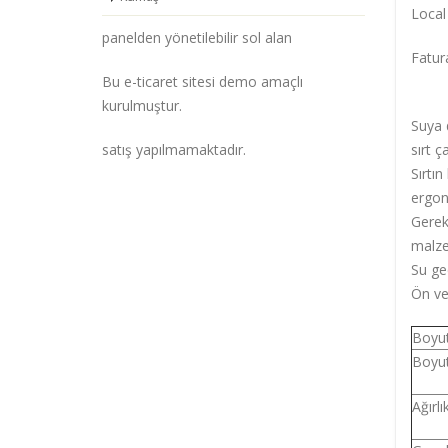
Local
panelden yönetilebilir sol alan
Fatura
Bu e-ticaret sitesi demo amaçlı
kurulmuştur.
Suya 
sırt ç
satış yapılmamaktadır.
Sırtın
ergon
Gerek
malze
Su ge
Ön ve
Boyut
Boyut
Ağırlı