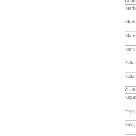
Gene
Mark
Mode
Mater
Renk
Kulla
Kulla
Özelli
Kapas
Kayış
Kayış