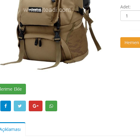
Adet:
Hemen S
lerime Ekle
Açıklaması