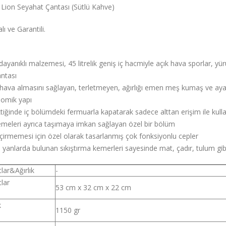
 Lion Seyahat Çantası (Sütlü Kahve)
lı ve Garantili.
dayanıklı malzemesi, 45 litrelik geniş iç hacmiyle açık hava sporlar, yü
antası
 hava almasını sağlayan, terletmeyen, ağırlığı emen meş kumaş ve ayarlan
omik yapı
tiğinde iç bölümdeki fermuarla kapatarak sadece alttan erişim ile kulla
meleri ayrıca taşımaya imkan sağlayan özel bir bölüm
çirmemesi için özel olarak tasarlanmış çok fonksiyonlu cepler
 yanlarda bulunan sıkıştırma kemerleri sayesinde mat, çadır, tulum gi
lar&Ağırlık
-
lar
53 cm x 32 cm x 22 cm
k
1150 gr