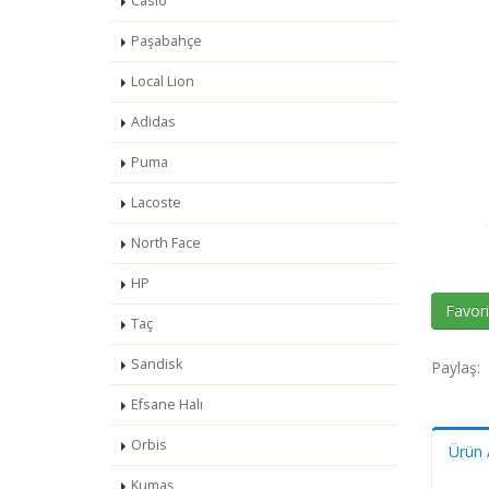
Casio
Paşabahçe
Local Lion
Adidas
Puma
Lacoste
North Face
HP
Favori
Taç
Sandisk
Paylaş:
Efsane Halı
Orbis
Ürün 
Kumaş