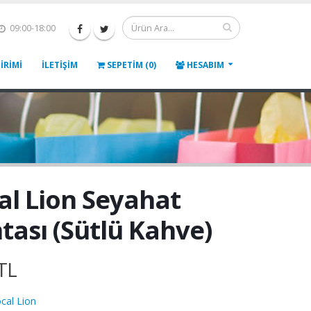
09:00-18:00
IRIMI
İLETIŞIM
SEPETIM (0)
HESABIM
al Lion Seyahat
tası (Sütlü Kahve)
TL
cal Lion