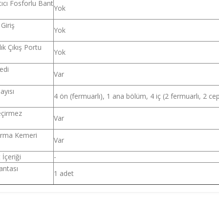
tıcı Fosforlu Bant
Yok
Giriş
Yok
ık Çıkış Portu
Yok
edi
Var
ayısı
4 ön (fermuarlı), 1 ana bölüm, 4 iç (2 fermuarlı, 2 cep
eçirmez
Var
tırma Kemeri
Var
İçeriği
-
antası
1 adet