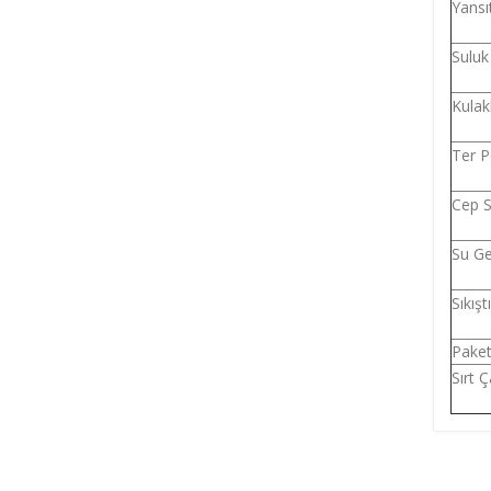
Yansı
Suluk 
Kulakl
Ter P
Cep S
Su G
Sıkış
Paket 
Sırt Ç