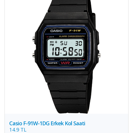
Casio F-91W-1DG Erkek Kol Saati
14.9 TL