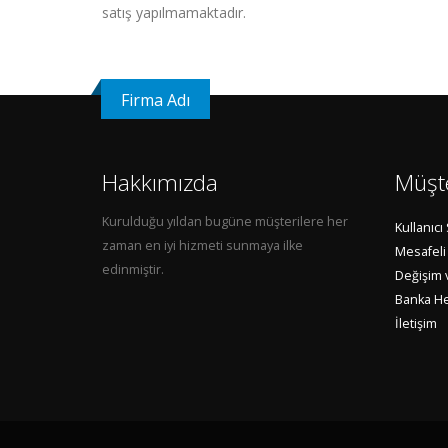
satış yapılmamaktadır.
Firma Adı
Hakkımızda
Müşte
Kurulduğu yıldan bugüne müşterilere her
Kullanıc
zaman en iyi hizmeti sunmaya ilke
Mesafeli
edinmiştir.
Değişim v
Banka Hes
İletişim