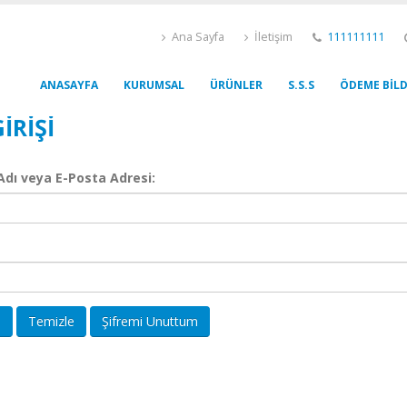
Ana Sayfa
İletişim
111111111
ANASAYFA
KURUMSAL
ÜRÜNLER
S.S.S
ÖDEME BILD
IRIŞI
 Adı veya E-Posta Adresi:
p
Temizle
Şifremi Unuttum